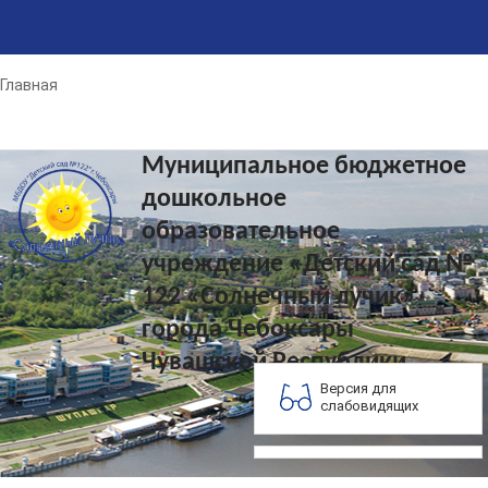
Главная
Муниципальное бюджетное
дошкольное
образовательное
учреждение «Детский сад №
122 «Солнечный лучик»
города Чебоксары
Чувашской Республики
Версия для
слабовидящих