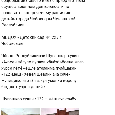
общеразвивающего вида с приоритетным
осуществлением деятельности по
познавательно-речевому развитию
детей» города Чебоксары Чувашской
Республики
МБДОУ «Детский сад №122» г.
Чебоксары
Чăваш Республикинчи Шупашкар хулин
«Ачасен пěлÿпе пуплев хăнăхăвěсене мала
хурса пěтěмěшле аталанма пулăшакан
«122-мěш «Хěвел шевли» ача сачě»
муниципалитетăн шкул умěнхи вěрěнÿ
бюджет учрежденийě
Шупашкар хулин «122 – мĕш ача сачĕ»