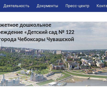
Деятельность
Документы
Пресс-центр
Конт
жетное дошкольное
реждение «Детский сад № 122
города Чебоксары Чувашской