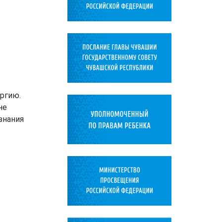
ргию.
не
знания